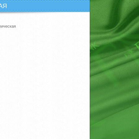
АЯ
лическая